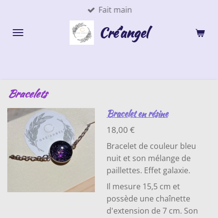
Fait main
Passer
au
Cré'angel
contenu
principal
Bracelets
Bracelet en résine
18,00 €
Bracelet de couleur bleu
nuit et son mélange de
paillettes. Effet galaxie.
Il mesure 15,5 cm et
possède une chaînette
d'extension de 7 cm. Son