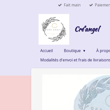
Fait main
Paiemen
Passer
au
contenu
principal
Cré'angel
Accueil
Boutique
À prop
Modalités d'envoi et frais de livraison