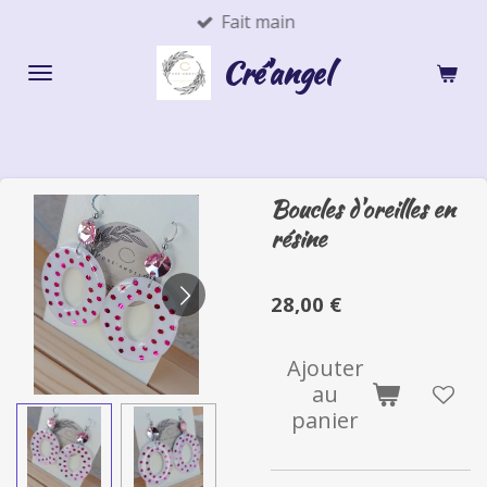
Fait main
Passer
au
Cré'angel
contenu
principal
Boucles d'oreilles en
résine
28,00 €
Ajouter
au
panier