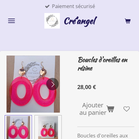
Paiement sécurisé
Passer
au
Cré'angel
contenu
principal
Boucles d'oreilles en
résine
28,00 €
Ajouter
au panier
Boucles d'oreilles aux