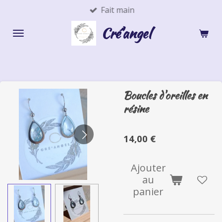
Fait main
Passer
au
Cré'angel
contenu
principal
Boucles d'oreilles en
résine
14,00 €
Ajouter
au
panier