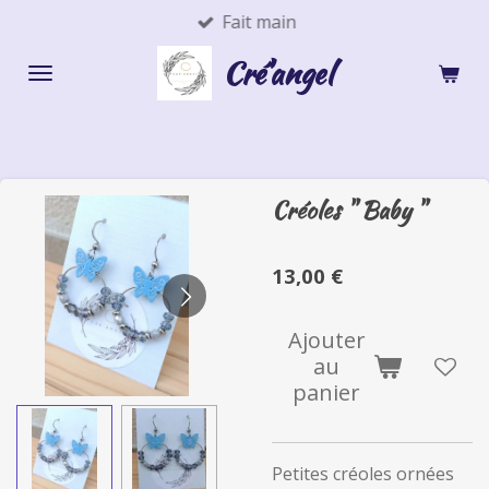
Fait main
Passer
au
Cré'angel
contenu
principal
Créoles " Baby "
13,00 €
Ajouter
au
panier
Petites créoles ornées