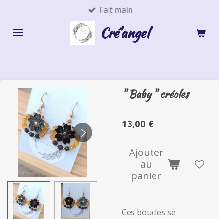
Fait main
Passer
au
Cré'angel
contenu
principal
" Baby " créoles
13,00 €
Ajouter
au
panier
Ces boucles se